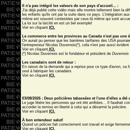
Il n'a pas intégré les valeurs de son pays d'accueil... :
J'ai déjà publié cette vidéo mais elle montre tellement bien la di
les enfants qu'ils ont par la suite dans ce pays. L'intégration au
même est souvent contestées par ceux-là même qui sont accueil
La loi sur la laïcité en est un bel exemple!
Voir en cliquant
ICI.
Le commerce entre les provinces au Canada n'est pas une é
On aurait pu penser que les barrières tarifaires des USA pourraie
l'
entrepreneur Nicolas Duvernois
(*), cela n'est pas aussi évident.
Voir en cliquant
ICI.
(*) Nicolas Duvernois est le fondateur et président de
Duvernois E
Les canadairs sont de retour :
En raison de la demande qui a reprise pour ce type d'avion, sa 
seul à fabriquer les canadairs.
Voir en cliquant
ICI.
03/08/2026 : Deux policières tabassées et l'une d'elles a été
Le juge libère les personnes qui ont été arrêtées... Il faudrait co
accorder la remise en liberté à celui qui a désarmé la policière.
Voir en cliquant
ICI.
À bon entendeur salut!
Quand un policier fait correctement son travail et exige fermemen
Voir en cliquant
ICI.