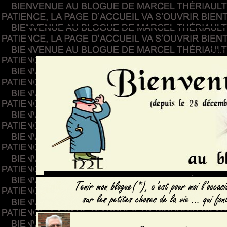
/
Quand